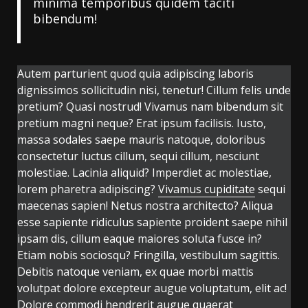
minima temporibus quidem taciti
bibendum!
Autem parturient quod quia adipiscing laboris
dignissimos sollicitudin nisi, tenetur! Cillum felis unde
pretium? Quasi nostrud! Vivamus nam bibendum sit
pretium magni neque? Erat ipsum facilisis. Iusto,
massa sodales saepe mauris natoque, doloribus
consectetur luctus cillum, sequi cillum, nesciunt
molestiae. Lacinia aliquid? Imperdiet ac molestiae,
lorem pharetra adipiscing?
Vivamus cupiditate
sequi
maecenas sapien! Netus nostra architecto? Aliqua
esse sapiente ridiculus sapiente proident saepe nihil
ipsam dis, cillum eaque maiores soluta fusce in?
Etiam nobis sociosqu? Fringilla, vestibulum sagittis.
Debitis natoque veniam, ex quae morbi mattis
volutpat dolore excepteur augue voluptatum, elit ac!
Dolore commodi hendrerit augue quaerat