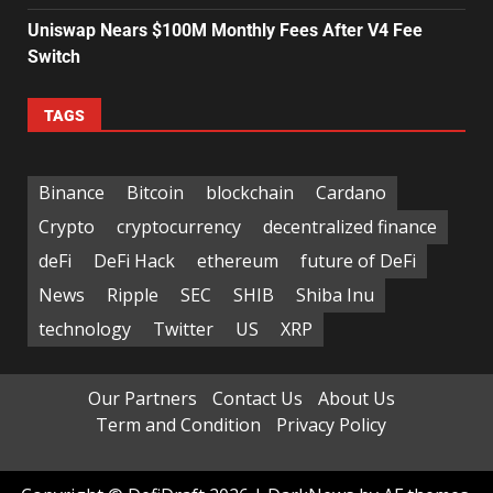
Uniswap Nears $100M Monthly Fees After V4 Fee
Switch
TAGS
Binance
Bitcoin
blockchain
Cardano
Crypto
cryptocurrency
decentralized finance
deFi
DeFi Hack
ethereum
future of DeFi
News
Ripple
SEC
SHIB
Shiba Inu
technology
Twitter
US
XRP
Our Partners
Contact Us
About Us
Term and Condition
Privacy Policy