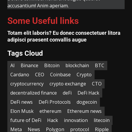
accusantium! Anim aperiam.
Some Useful links
Totam elit laboris? Eu donec consectetuer litora
adipisci praesent convallis augue
Tags Cloud
AI
Binance
Bitcoin
blockchain
BTC
Cardano
CEO
Coinbase
Crypto
cryptocurrency
crypto exchange
CTO
decentralized finance
deFi
DeFi Hack
DeFi news
DeFi Protocols
dogecoin
Elon Musk
ethereum
Ethereum news
future of DeFi
Hack
innovation
litecoin
Meta
News
Polygon
protocol
Ripple