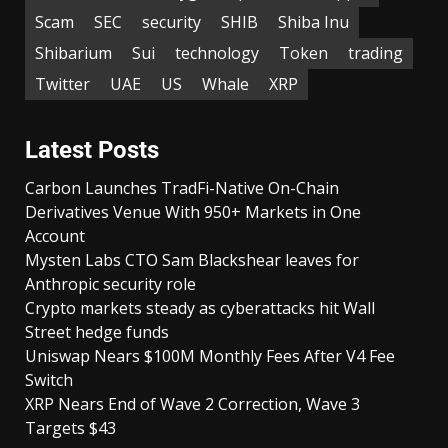
Scam
SEC
security
SHIB
Shiba Inu
Shibarium
Sui
technology
Token
trading
Twitter
UAE
US
Whale
XRP
Latest Posts
Carbon Launches TradFi-Native On-Chain
Derivatives Venue With 950+ Markets in One
Account
Mysten Labs CTO Sam Blackshear leaves for
Anthropic security role
Crypto markets steady as cyberattacks hit Wall
Street hedge funds
Uniswap Nears $100M Monthly Fees After V4 Fee
Switch
XRP Nears End of Wave 2 Correction, Wave 3
Targets $43