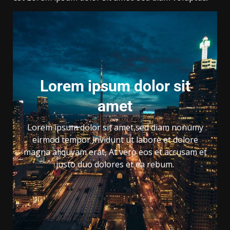
Lorem ipsum dolor sit
amet
Lorem ipsum dolor sit amet,sed diam nonumy
eirmod tempor invidunt ut labore et dolore
magna aliquyam erat, At vero eos et accusam et
justo duo dolores et ea rebum.