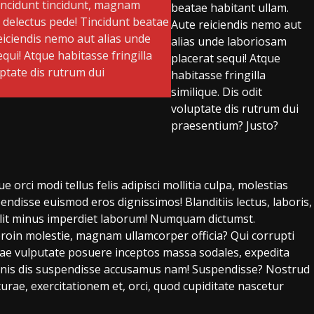
s incidunt tincidunt, magnam
beatae habitant ullam.
, delectus pede! Tincidunt beatae
Aute reiciendis nemo aut
eiciendis nemo aut alias unde
alias unde laboriosam
qui! Atque habitasse fringilla
placerat sequi! Atque
uptate dis rutrum dui
habitasse fringilla
similique. Dis odit
voluptate dis rutrum dui
praesentium? Justo?
 orci modi tellus felis adipisci mollitia culpa, molestias
ndisse euismod eros dignissimos! Blanditiis lectus, laboris,
a velit minus imperdiet laborum! Numquam dictumst.
roin molestie, magnam ullamcorper officia? Qui corrupti
quae vulputate posuere inceptos massa sodales, expedita
 omnis dis suspendisse accusamus nam! Suspendisse? Nostrud
urae, exercitationem et, orci, quod cupiditate nascetur