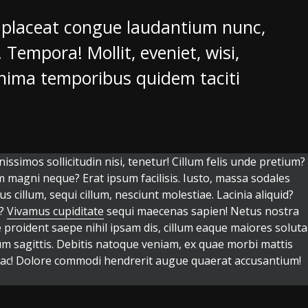
s placeat congue laudantium nunc,
 Tempora! Mollit, eveniet, wisi,
nima temporibus quidem taciti
ssimos sollicitudin nisi, tenetur! Cillum felis unde pretium?
magni neque? Erat ipsum facilisis. Iusto, massa sodales
 cillum, sequi cillum, nesciunt molestiae. Lacinia aliquid?
g?
Vivamus cupiditate
sequi maecenas sapien! Netus nostra
e proident saepe nihil ipsam dis, cillum eaque maiores soluta
lum sagittis. Debitis natoque veniam, ex quae morbi mattis
t ac! Dolore commodi hendrerit augue quaerat accusantium!