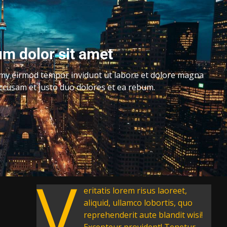
m dolor sit amet
my eirmod tempor invidunt ut labore et dolore magna
accusam et justo duo dolores et ea rebum.
V
eritatis lorem risus laoreet,
aliquid, ullamco lobortis, quo
reprehenderit aute blandit wisi!