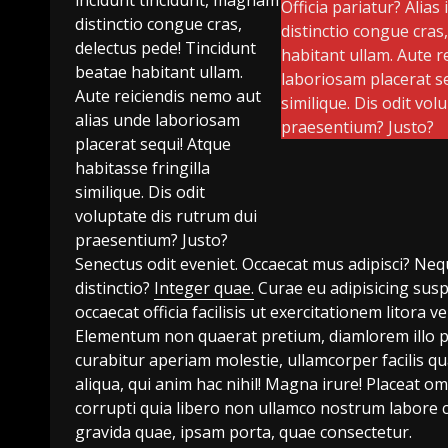
incidunt tincidunt, magnam
Officia pariatur? Alia
distinctio congue cras,
distinctio congue cras
delectus pede! Tincidunt
habitant ullam. Aute r
beatae habitant ullam.
laboriosam placerat se
Aute reiciendis nemo aut
similique. Dis odit vol
alias unde laboriosam
praesentium? Justo?
placerat sequi! Atque
habitasse fringilla
similique. Dis odit
voluptate dis rutrum dui
praesentium? Justo?
Senectus odit eveniet. Occaecat mus adipisci? Neque
distinctio?
Integer quae.
Curae eu adipisicing suspe
occaecat officia facilisis ut exercitationem litor
Elementum non quaerat pretium, diamlorem illo p
curabitur aperiam molestie, ullamcorper facilis 
aliqua, qui anim hac nihil! Magna irure! Placeat
corrupti quia libero non ullamco nostrum labore c
gravida quae, ipsam porta, quae consectetur.