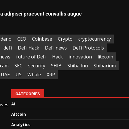
ra adipisci praesent convallis augue
rdano
CEO
Coinbase
Crypto
cryptocurrency
deFi
DeFi Hack
DeFi news
DeFi Protocols
news
future of DeFi
Hack
innovation
litecoin
Scam
SEC
security
SHIB
Shiba Inu
Shibarium
UAE
US
Whale
XRP
CATEGORIES
AI
ives
Altcoin
Analytics