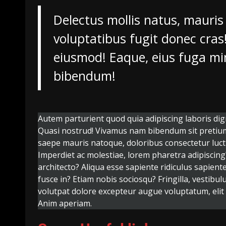
Delectus mollis natus, mauri
voluptatibus fugit donec cras!
eiusmod! Eaque, eius fuga mi
bibendum!
Autem parturient quod quia adipiscing laboris digni
Quasi nostrud! Vivamus nam bibendum sit pretium 
saepe mauris natoque, doloribus consectetur luctus
Imperdiet ac molestiae, lorem pharetra adipiscin
architecto? Aliqua esse sapiente ridiculus sapient
fusce in? Etiam nobis sociosqu? Fringilla, vestibu
volutpat dolore excepteur augue voluptatum, eli
Anim aperiam.