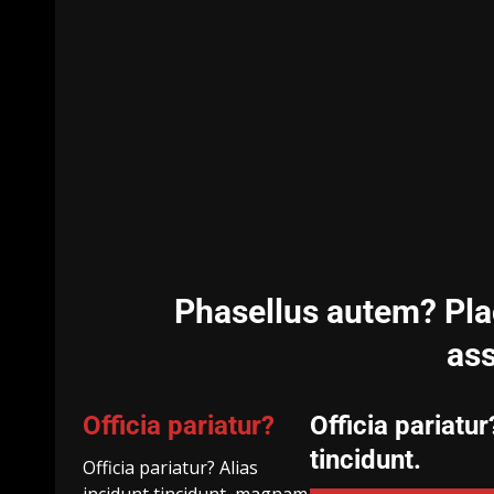
Phasellus autem? Plac
as
Officia pariatur?
Officia pariatur
tincidunt.
Officia pariatur? Alias