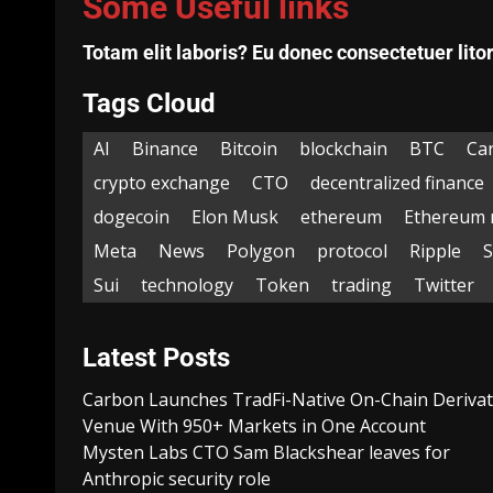
Some Useful links
Totam elit laboris? Eu donec consectetuer lito
Tags Cloud
AI
Binance
Bitcoin
blockchain
BTC
Ca
crypto exchange
CTO
decentralized finance
dogecoin
Elon Musk
ethereum
Ethereum 
Meta
News
Polygon
protocol
Ripple
Sui
technology
Token
trading
Twitter
Latest Posts
Carbon Launches TradFi-Native On-Chain Derivat
Venue With 950+ Markets in One Account
Mysten Labs CTO Sam Blackshear leaves for
Anthropic security role