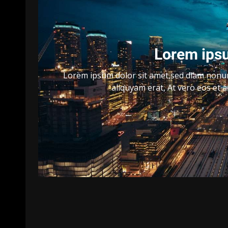
Lorem ipsu
Lorem ipsum dolor sit amet,sed diam nonu
aliquyam erat, At vero eos et 